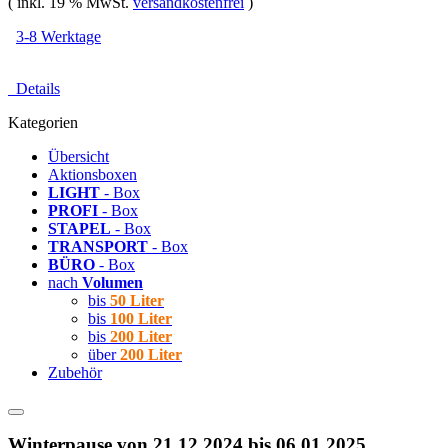
( inkl. 19 % MwSt.
versandkostenfrei
)
3-8 Werktage
Details
Kategorien
Übersicht
Aktionsboxen
LIGHT
- Box
PROFI
- Box
STAPEL
- Box
TRANSPORT
- Box
BÜRO
- Box
nach
Volumen
bis
50 Liter
bis
100 Liter
bis
200 Liter
über
200 Liter
Zubehör
Winterpause von 21.12.2024 bis 06.01.2025