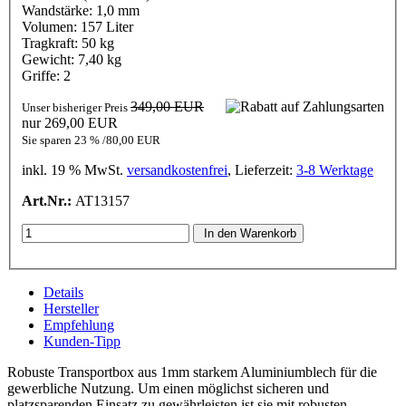
Wandstärke: 1,0 mm
Volumen: 157 Liter
Tragkraft: 50 kg
Gewicht: 7,40 kg
Griffe: 2
349,00 EUR
Unser bisheriger Preis
nur 269,00 EUR
Sie sparen 23 % /80,00 EUR
inkl. 19 % MwSt.
versandkostenfrei
, Lieferzeit:
3-8 Werktage
Art.Nr.:
AT13157
In den Warenkorb
Details
Hersteller
Empfehlung
Kunden-Tipp
Robuste Transportbox aus 1mm starkem Aluminiumblech für die
gewerbliche Nutzung. Um einen möglichst sicheren und
platzsparenden Einsatz zu gewährleisten ist sie mit robusten